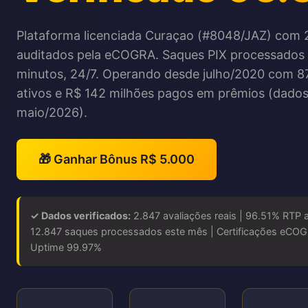
Plataforma licenciada Curaçao (#8048/JAZ) com 
auditados pela eCOGRA. Saques PIX processados
minutos, 24/7. Operando desde julho/2020 com 8
ativos e R$ 142 milhões pagos em prêmios (dados
maio/2026).
🎁 Ganhar Bônus R$ 5.000
✓ Dados verificados:
2.847 avaliações reais | 96.51% RTP
12.847 saques processados este mês | Certificações eCOGRA
Uptime 99.97%