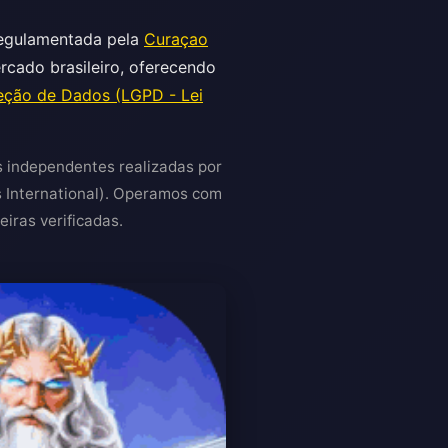
 regulamentada pela
Curaçao
cado brasileiro, oferecendo
teção de Dados (LGPD - Lei
s independentes realizadas por
 International). Operamos com
eiras verificadas.