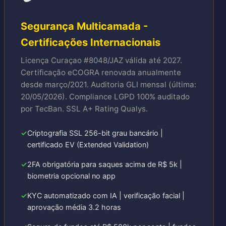
Segurança Multicamada -
Certificações Internacionais
Licença Curaçao #8048/JAZ válida até 2027.
Certificação eCOGRA renovada anualmente
desde março/2021. Auditoria GLI mensal (última:
20/05/2026). Compliance LGPD 100% auditado
por TecBan. SSL A+ Rating Qualys.
Criptografia SSL 256-bit grau bancário |
certificado EV (Extended Validation)
2FA obrigatória para saques acima de R$ 5k |
biometria opcional no app
KYC automatizado com IA | verificação facial |
aprovação média 3.2 horas