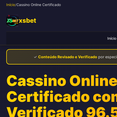
Início
/
Cassino Online Certificado
xsbet
Início
✓
Conteúdo Revisado e Verificado
por especi
Cassino Onlin
Certificado c
Verificado 96