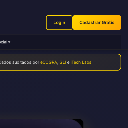
Login
Cadastrar Grátis
cial
▼
| Dados auditados por
eCOGRA
,
GLI
e
iTech Labs