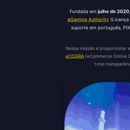
Fundada em
julho de 2020
eGaming Authority
(Licença 
suporte em português, PIX
Nossa missão é proporcionar e
eCOGRA
(eCommerce Online G
total transparênc