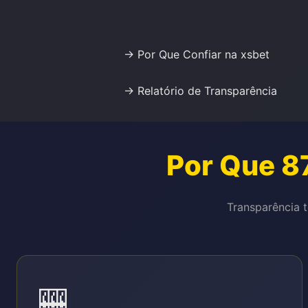
→ Por Que Confiar na xsbet
→ Relatório de Transparência
Por Que 8
Transparência t
🎰