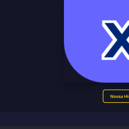
Nossa Hi