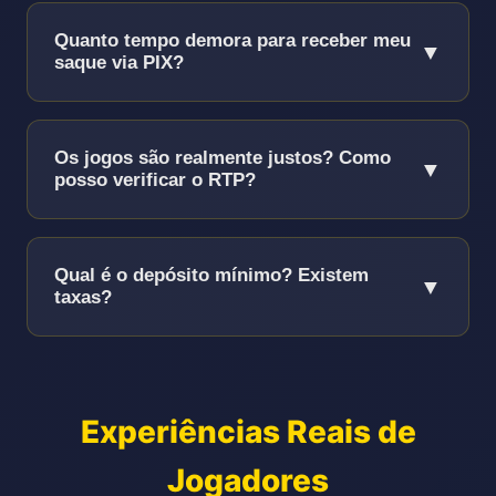
assim:
Quanto tempo demora para receber meu
▼
saque via PIX?
Depósito mínimo:
R$ 50 para ativar o
bônus completo
PIX funciona 24/7/365, incluindo finais de
Proporção:
100% até R$ 5.000 (ex:
semana e feriados!
Os jogos são realmente justos? Como
▼
deposite R$ 1.000, receba +R$ 1.000 = R$
posso verificar o RTP?
Conta verificada:
3-15 minutos (93% dos
2.000 para jogar)
casos)
Somos auditados mensalmente por 3
500 Giros grátis:
50 giros/dia por 10 dias
Primeira retirada com KYC:
2-4 horas em
entidades internacionais independentes:
em slots selecionados
Qual é o depósito mínimo? Existem
▼
horário comercial
Rollover:
35x o valor do bônus (padrão
taxas?
eCOGRA:
Certificação desde março/2021.
Valores acima de R$ 50.000:
Revisão
da indústria)
Última auditoria: 18/nov/2024 - nota A+
Política 100% transparente - SEM taxas
manual, até 12 horas
Prazo:
30 dias para completar
GLI (Gaming Labs):
Testa algoritmos RNG
escondidas!
Tempo médio real em novembro/2024:
Taxa de sucesso:
38% dos jogadores
mensalmente. Certificado #GLI-BR-2024-
8.3 minutos
completam o rollover e sacam lucro
Experiências Reais de
PIX:
Depósito mínimo R$ 20 | Saque
xsbet
Verificação KYC é obrigatória antes do
mínimo R$ 50 | Taxa: R$ 0,00
iTech Labs:
Auditoria trimestral de
Jogadores
primeiro saque conforme LGPD e
Bitcoin (BTC):
Depósito R$ 100 | Saque