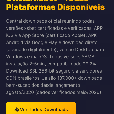
Plataformas Disponíveis
Central downloads oficial reunindo todas
versões xsbet certificadas e verificadas. APP
iOS via App Store (certificado Apple), APK
Android via Google Play e download direto
(assinado digitalmente), versão Desktop para
Windows e macOS. Todas versões 58MB,
instalação 2-5min, compatibilidade 99.2%.
Download SSL 256-bit seguro via servidores
CDN brasileiros. Já são 187.000+ downloads
bem-sucedidos desde lançamento
agosto/2020 (dados verificados maio/2026).
📥 Ver Todos Downloads