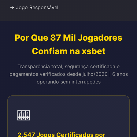
→ Jogo Responsável
Por Que 87 Mil Jogadores
Confiam na xsbet
Transparência total, segurança certificada e
pagamentos verificados desde julho/2020 | 6 anos
operando sem interrupções
🎰
2.547 Jogos Certificados por