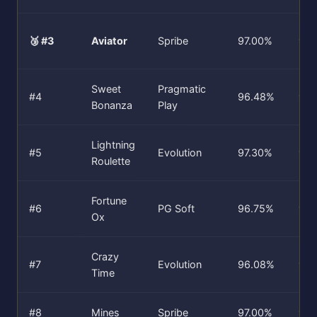
🥉 #3
Aviator
Spribe
97.00%
97.
Sweet
Pragmatic
#4
96.48%
96
Bonanza
Play
Lightning
#5
Evolution
97.30%
97.
Roulette
Fortune
#6
PG Soft
96.75%
96
Ox
Crazy
#7
Evolution
96.08%
96.
Time
#8
Mines
Spribe
97.00%
97