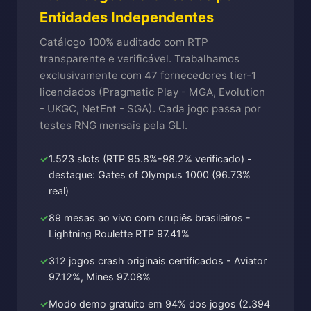
Entidades Independentes
Catálogo 100% auditado com RTP
transparente e verificável. Trabalhamos
exclusivamente com 47 fornecedores tier-1
licenciados (Pragmatic Play - MGA, Evolution
- UKGC, NetEnt - SGA). Cada jogo passa por
testes RNG mensais pela GLI.
1.523 slots (RTP 95.8%-98.2% verificado) -
destaque: Gates of Olympus 1000 (96.73%
real)
89 mesas ao vivo com crupiês brasileiros -
Lightning Roulette RTP 97.41%
312 jogos crash originais certificados - Aviator
97.12%, Mines 97.08%
Modo demo gratuito em 94% dos jogos (2.394