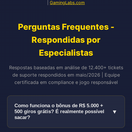
|
GamingLabs.com
Perguntas Frequentes -
Respondidas por
Especialistas
Respostas baseadas em análise de 12.400+ tickets
de suporte respondidos em maio/2026 | Equipe
certificada em compliance e jogo responsável
Como funciona o bônus de R$ 5.000 +
▼
500 giros grátis? É realmente possível
sacar?
Sim, é 100% real e sacável!
O bônus funciona