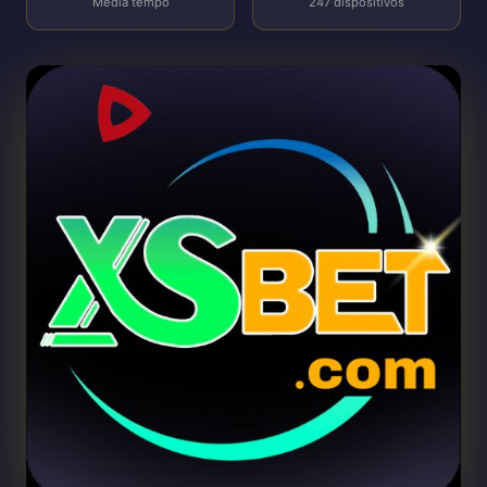
Média tempo
247 dispositivos