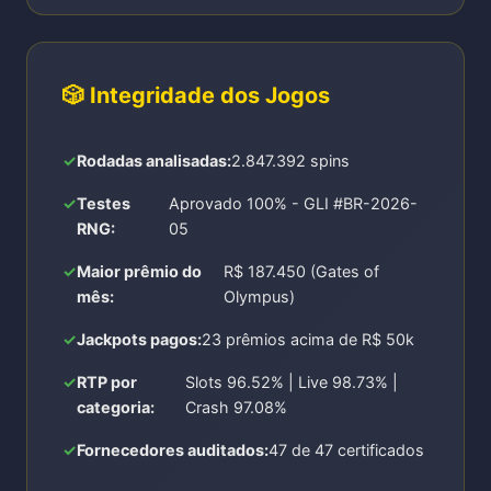
🎲 Integridade dos Jogos
Rodadas analisadas:
2.847.392 spins
Testes
Aprovado 100% - GLI #BR-2026-
RNG:
05
Maior prêmio do
R$ 187.450 (Gates of
mês:
Olympus)
Jackpots pagos:
23 prêmios acima de R$ 50k
RTP por
Slots 96.52% | Live 98.73% |
categoria:
Crash 97.08%
Fornecedores auditados:
47 de 47 certificados