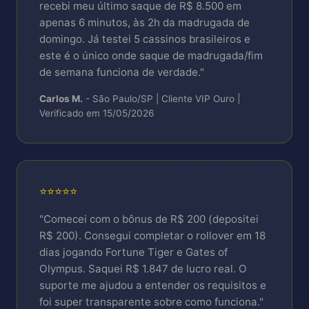
recebi meu último saque de R$ 8.500 em
apenas 6 minutos, às 2h da madrugada de
domingo. Já testei 5 cassinos brasileiros e
este é o único onde saque de madrugada/fim
de semana funciona de verdade."
Carlos M.
- São Paulo/SP | Cliente VIP Ouro |
Verificado em 15/05/2026
⭐⭐⭐⭐⭐
"Comecei com o bônus de R$ 200 (depositei
R$ 200). Consegui completar o rollover em 18
dias jogando Fortune Tiger e Gates of
Olympus. Saquei R$ 1.847 de lucro real. O
suporte me ajudou a entender os requisitos e
foi super transparente sobre como funciona."