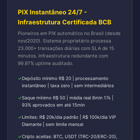
PIX Instantâneo 24/7 -
Infraestrutura Certificada BCB
Pioneiros em PIX automático no Brasil (desde
nov/2020). Sistema proprietário processa
23.000+ transações diárias com SLA de 15
minutos. Infraestrutura redundante com
99.97% uptime auditado.
Depósito mínimo R$ 20 | processamento
instantâneo | taxa zero | sem intermediários
Saque mínimo R$ 50 | média real 8min 17s |
93% aprovados em até 15min
Limites: R$ 20k/dia padrão | R$ 100k/dia VIP
Diamante | sem limite mensal
Cripto aceitas: BTC, USDT (TRC-20/ERC-20),