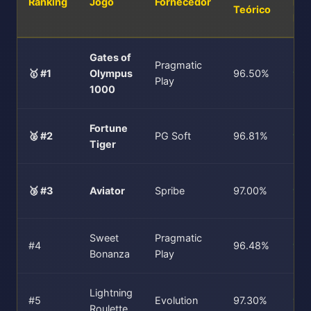
Ranking
Jogo
Fornecedor
Rea
Teórico
Mai
Gates of
Pragmatic
🥇 #1
Olympus
96.50%
96
Play
1000
Fortune
🥈 #2
PG Soft
96.81%
96
Tiger
🥉 #3
Aviator
Spribe
97.00%
97.
Sweet
Pragmatic
#4
96.48%
96
Bonanza
Play
Lightning
#5
Evolution
97.30%
97.
Roulette