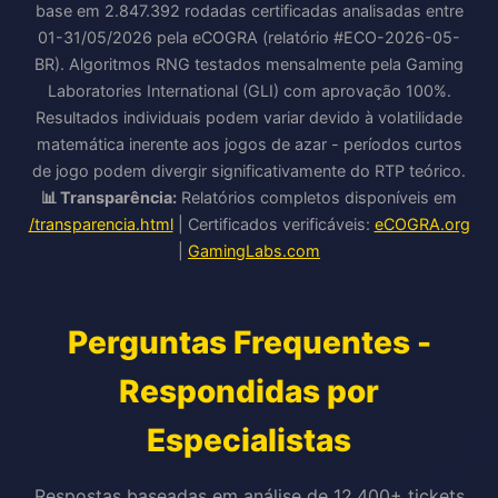
base em 2.847.392 rodadas certificadas analisadas entre
01-31/05/2026 pela eCOGRA (relatório #ECO-2026-05-
BR). Algoritmos RNG testados mensalmente pela Gaming
Laboratories International (GLI) com aprovação 100%.
Resultados individuais podem variar devido à volatilidade
matemática inerente aos jogos de azar - períodos curtos
de jogo podem divergir significativamente do RTP teórico.
📊 Transparência:
Relatórios completos disponíveis em
/transparencia.html
| Certificados verificáveis:
eCOGRA.org
|
GamingLabs.com
Perguntas Frequentes -
Respondidas por
Especialistas
Respostas baseadas em análise de 12.400+ tickets