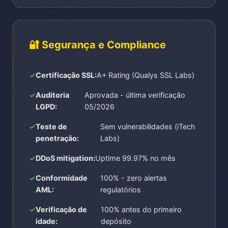
🔐 Segurança e Compliance
Certificação SSL:
A+ Rating (Qualys SSL Labs)
Auditoria
Aprovada - última verificação
LGPD:
05/2026
Teste de
Sem vulnerabilidades (iTech
penetração:
Labs)
DDoS mitigation:
Uptime 99.97% no mês
Conformidade
100% - zero alertas
AML:
regulatórios
Verificação de
100% antes do primeiro
idade:
depósito