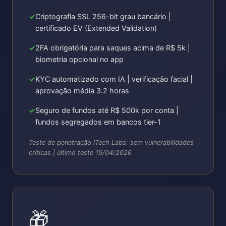
Criptografia SSL 256-bit grau bancário |
certificado EV (Extended Validation)
2FA obrigatória para saques acima de R$ 5k |
biometria opcional no app
KYC automatizado com IA | verificação facial |
aprovação média 3.2 horas
Seguro de fundos até R$ 500k por conta |
fundos segregados em bancos tier-1
Teste de penetração iTech Labs: sem vulnerabilidades
críticas | último teste 15/04/2026
🎁