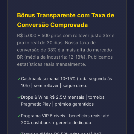
Bônus Transparente com Taxa de
Conversão Comprovada
R$ 5.000 + 500 giros com rollover justo 35x e
prazo real de 30 dias. Nossa taxa de
conversão de 38% é a mais alta do mercado
BR (média da indústria: 12-18%). Publicamos
estatísticas reais mensalmente.
Cashback semanal 10-15% (toda segunda às
10h) | sem rollover | saque direto
Drops & Wins R$ 2.5M mensais | torneios
Pragmatic Play | prêmios garantidos
Programa VIP 5 níveis | benefícios reais: até
20% cashback + gerente dedicado