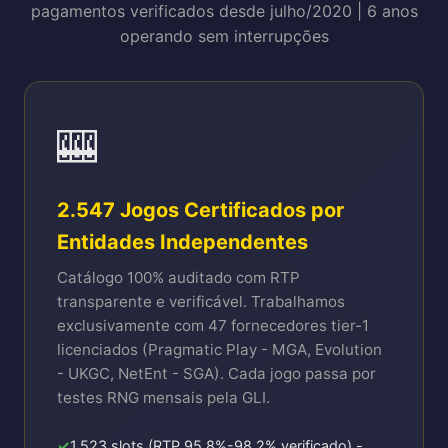
pagamentos verificados desde julho/2020 | 6 anos
operando sem interrupções
🎰
2.547 Jogos Certificados por
Entidades Independentes
Catálogo 100% auditado com RTP
transparente e verificável. Trabalhamos
exclusivamente com 47 fornecedores tier-1
licenciados (Pragmatic Play - MGA, Evolution
- UKGC, NetEnt - SGA). Cada jogo passa por
testes RNG mensais pela GLI.
1.523 slots (RTP 95.8%-98.2% verificado) -