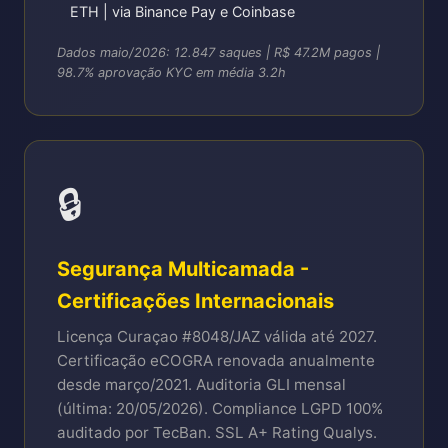
ETH | via Binance Pay e Coinbase
Dados maio/2026: 12.847 saques | R$ 47.2M pagos |
98.7% aprovação KYC em média 3.2h
🔒
Segurança Multicamada -
Certificações Internacionais
Licença Curaçao #8048/JAZ válida até 2027.
Certificação eCOGRA renovada anualmente
desde março/2021. Auditoria GLI mensal
(última: 20/05/2026). Compliance LGPD 100%
auditado por TecBan. SSL A+ Rating Qualys.