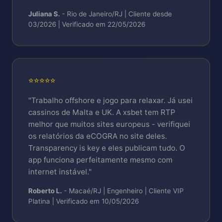
Juliana S.
- Rio de Janeiro/RJ | Cliente desde
03/2026 | Verificado em 22/05/2026
⭐⭐⭐⭐⭐
"Trabalho offshore e jogo para relaxar. Já usei
cassinos de Malta e UK. A xsbet tem RTP
melhor que muitos sites europeus - verifiquei
os relatórios da eCOGRA no site deles.
Transparency is key e eles publicam tudo. O
app funciona perfeitamente mesmo com
internet instável."
Roberto L.
- Macaé/RJ | Engenheiro | Cliente VIP
Platina | Verificado em 10/05/2026