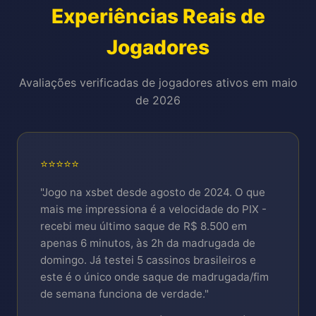
com apenas R$ 100
progressivamente
Experiências Reais de
Re-Spin+Wild
Acesso instantâneo:
Sem cadastro, login
Volatilidade baixa-média:
Vitórias mais
Probabilidade:
Dados maio/2026 mostram
ou depósito | clique "Demo" qualquer
frequentes (34.8% rodadas) porém
Jogadores
28.7% rodadas geram vitória inicial + Re-
Recomendação:
Tiger para maximizar RTP
Fortune Game
menores | menos variance
Spin subsequente
longo prazo (1000+ rodadas). Rabbit para
Saldo virtual R$ 10.000:
Renovável
RTP excelente 96.85%:
Segundo melhor
Avaliações verificadas de jogadores ativos em maio
Sequências longas:
3+ Re-Spins: 8.4%
conservadores ou sessions 100-300 rodadas.
infinitamente clicando "Renovar Saldo"
série | retorno garantido longo prazo
de 2026
casos | 5+ Re-Spins: 2.1% | 10 Re-Spins
quando zerar
mesmo apostas pequenas
máximo: 0.03% (raro mas possível)
Mecânica 100% idêntica:
Demo usa
Multiplicador 1.800x suficiente:
Aposta
💡 Estratégia:
mesmo RNG, RTP e recursos versão real |
Re-Spin feature torna Tiger
R$ 0.20 x 1.800 = R$ 360 prêmio máximo
⭐⭐⭐⭐⭐
ideal sessões longas (500+ rodadas) onde
teste válido estratégias
| proporcional budget
"Jogo na xsbet desde agosto de 2024. O que
sequências eventualmente ocorrem
Sem limites:
Jogue quanto tempo quiser |
Psicologia positiva:
Vitórias frequentes
mais me impressiona é a velocidade do PIX -
maximizando lucro.
sem restrições diárias, semanais ou
mantêm motivação iniciantes vs
recebi meu último saque de R$ 8.500 em
mensais
frustração Tiger alta volatilidade
apenas 6 minutos, às 2h da madrugada de
Conversão fácil:
Quando pronto real,
domingo. Já testei 5 cassinos brasileiros e
📊 Dados:
64.7% jogadores Rabbit são
clique "Jogar Real" | mantém mesmo jogo
este é o único onde saque de madrugada/fim
novatos vs 42.1% Tiger | retenção 30 dias
e configurações
de semana funciona de verdade."
Rabbit 78% vs Tiger 61%.