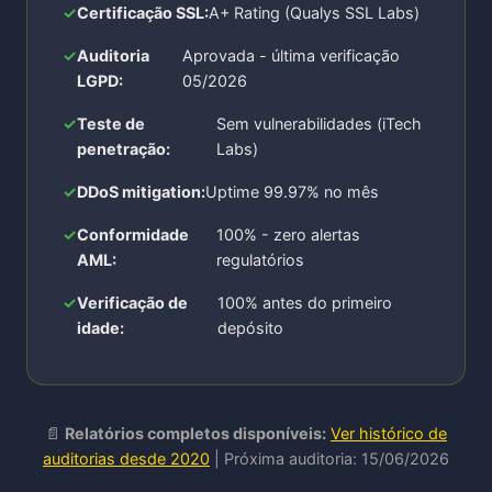
Certificação SSL:
A+ Rating (Qualys SSL Labs)
Auditoria
Aprovada - última verificação
LGPD:
05/2026
Teste de
Sem vulnerabilidades (iTech
penetração:
Labs)
DDoS mitigation:
Uptime 99.97% no mês
Conformidade
100% - zero alertas
AML:
regulatórios
Verificação de
100% antes do primeiro
idade:
depósito
📄
Relatórios completos disponíveis:
Ver histórico de
auditorias desde 2020
| Próxima auditoria: 15/06/2026