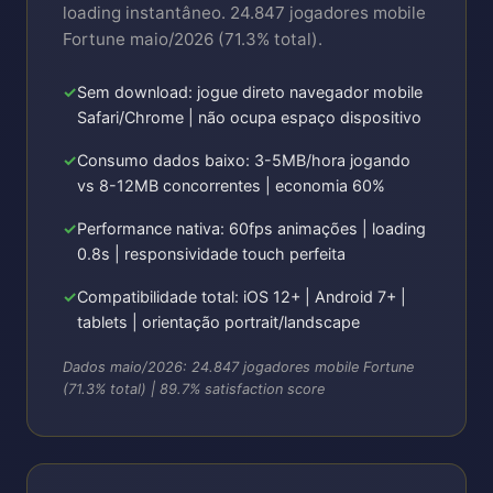
loading instantâneo. 24.847 jogadores mobile
Fortune maio/2026 (71.3% total).
Sem download: jogue direto navegador mobile
Safari/Chrome | não ocupa espaço dispositivo
Consumo dados baixo: 3-5MB/hora jogando
vs 8-12MB concorrentes | economia 60%
Performance nativa: 60fps animações | loading
0.8s | responsividade touch perfeita
Compatibilidade total: iOS 12+ | Android 7+ |
tablets | orientação portrait/landscape
Dados maio/2026: 24.847 jogadores mobile Fortune
(71.3% total) | 89.7% satisfaction score