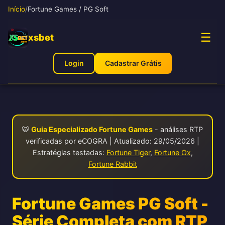
Início
/
Fortune Games / PG Soft
☰
xsbet
Login
Cadastrar Grátis
🐯
Guia Especializado Fortune Games
- análises RTP
verificadas por eCOGRA | Atualizado: 29/05/2026 |
Estratégias testadas:
Fortune Tiger
,
Fortune Ox
,
Fortune Rabbit
Fortune Games PG Soft -
Série Completa com RTP