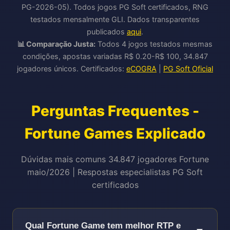
PG-2026-05). Todos jogos PG Soft certificados, RNG
testados mensalmente GLI. Dados transparentes
publicados
aqui
.
📊 Comparação Justa:
Todos 4 jogos testados mesmas
condições, apostas variadas R$ 0.20-R$ 100, 34.847
jogadores únicos. Certificados:
eCOGRA
|
PG Soft Oficial
Perguntas Frequentes -
Fortune Games Explicado
Dúvidas mais comuns 34.847 jogadores Fortune
maio/2026 | Respostas especialistas PG Soft
certificados
Qual Fortune Game tem melhor RTP e