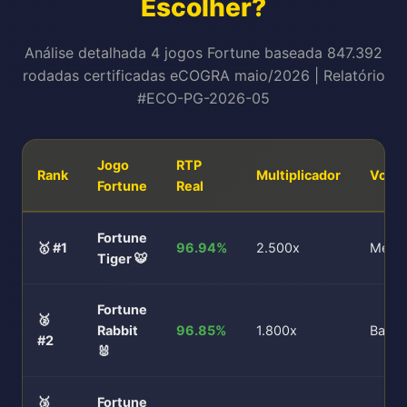
Escolher?
Análise detalhada 4 jogos Fortune baseada 847.392
rodadas certificadas eCOGRA maio/2026 | Relatório
#ECO-PG-2026-05
Jogo
RTP
Rank
Multiplicador
Volat
Fortune
Real
Fortune
🥇 #1
96.94%
2.500x
Média
Tiger 🐯
Fortune
🥈
Rabbit
96.85%
1.800x
Baixa
#2
🐰
🥉
Fortune