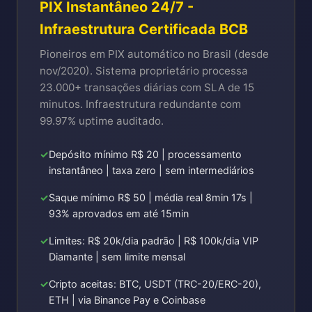
PIX Instantâneo 24/7 -
Infraestrutura Certificada BCB
Pioneiros em PIX automático no Brasil (desde
nov/2020). Sistema proprietário processa
23.000+ transações diárias com SLA de 15
minutos. Infraestrutura redundante com
99.97% uptime auditado.
Depósito mínimo R$ 20 | processamento
instantâneo | taxa zero | sem intermediários
Saque mínimo R$ 50 | média real 8min 17s |
93% aprovados em até 15min
Limites: R$ 20k/dia padrão | R$ 100k/dia VIP
Diamante | sem limite mensal
Cripto aceitas: BTC, USDT (TRC-20/ERC-20),
ETH | via Binance Pay e Coinbase