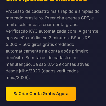
Processo de cadastro mais rápido e simples do
mercado brasileiro. Preencha apenas CPF, e-
mail e celular para criar conta grátis.
Verificação KYC automatizada com IA garante
aprovação média em 2 minutos. Bônus R$
5.000 + 500 giros grátis creditado
automaticamente na conta após primeiro
depósito. Sem taxas de cadastro ou
manutenção. Já são 87.429 contas ativas
desde julho/2020 (dados verificados
maio/2026).
📝 Criar Conta Grátis Agora