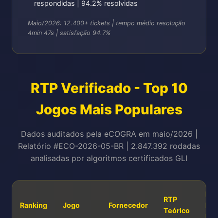
respondidas | 94.2% resolvidas
Maio/2026: 12.400+ tickets | tempo médio resolução
4min 47s | satisfação 94.7%
RTP Verificado - Top 10
Jogos Mais Populares
Dados auditados pela eCOGRA em maio/2026 |
Relatório #ECO-2026-05-BR | 2.847.392 rodadas
analisadas por algoritmos certificados GLI
RT
RTP
Ranking
Jogo
Fornecedor
Rea
Teórico
Mai