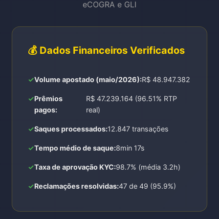
eCOGRA e GLI
💰 Dados Financeiros Verificados
Volume apostado (maio/2026):
R$ 48.947.382
Prêmios
R$ 47.239.164 (96.51% RTP
pagos:
real)
Saques processados:
12.847 transações
Tempo médio de saque:
8min 17s
Taxa de aprovação KYC:
98.7% (média 3.2h)
Reclamações resolvidas:
47 de 49 (95.9%)