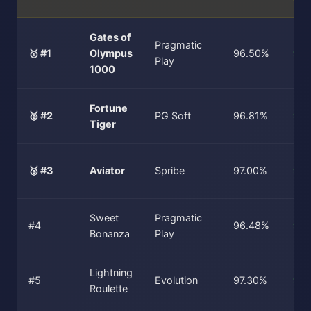
Gates of
Pragmatic
🥇 #1
Olympus
96.50%
96
Play
1000
Fortune
🥈 #2
PG Soft
96.81%
96
Tiger
🥉 #3
Aviator
Spribe
97.00%
97.
Sweet
Pragmatic
#4
96.48%
96
Bonanza
Play
Lightning
#5
Evolution
97.30%
97.
Roulette