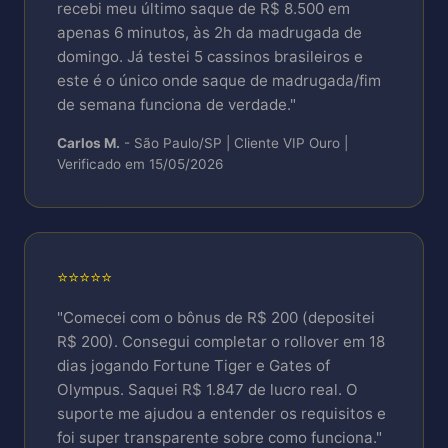
recebi meu último saque de R$ 8.500 em
(Galaxy S7+), Xiaomi (Redmi Note 7+),
iOS "não é possível instalar":
Ajustes >
apenas 6 minutos, às 2h da madrugada de
Motorola (Moto G6+), LG, Asus, iPhones
Geral > Gerenciamento Dispositivo >
domingo. Já testei 5 cassinos brasileiros e
todos modelos 6s+
Confiar em "xsbet"
este é o único onde saque de madrugada/fim
Android "instalação bloqueada":
Ajustes >
de semana funciona de verdade."
Segurança > Permitir fontes
Carlos M.
- São Paulo/SP | Cliente VIP Ouro |
desconhecidas (apenas APK)
Verificado em 15/05/2026
💬 Ainda com problema?
Chat suporte 24/7
em português resolve em média 4min 47s |
WhatsApp: disponível no site
⭐⭐⭐⭐⭐
"Comecei com o bônus de R$ 200 (depositei
R$ 200). Consegui completar o rollover em 18
dias jogando Fortune Tiger e Gates of
Olympus. Saquei R$ 1.847 de lucro real. O
suporte me ajudou a entender os requisitos e
foi super transparente sobre como funciona."