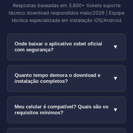
Respostas baseadas em 3.800+ tickets suporte
técnico download respondidos maio/2026 | Equipe
técnica especializada em instalação iOS/Android
Onde baixar o aplicativo xsbet oficial
▼
com segurança?
Sempre baixe EXCLUSIVAMENTE pelas lojas
oficiais ou site oficial xsbet!
Quanto tempo demora o download e
▼
instalação completos?
iOS (iPhone/iPad):
Busque "xsbet" na App
Store oficial | Link direto:
Processo completo leva entre 2-5 minutos
xsbet23.com/app.html
dependendo da sua conexão!
Meu celular é compatível? Quais são os
▼
Android via Google Play:
Pesquise "xsbet"
requisitos mínimos?
Download arquivo (58MB):
1-3min WiFi
no Google Play Store oficial
(50Mbps+) | 2-4min 4G | 4-7min 3G
Taxa de compatibilidade de 99.2% -
Android via APK direto:
Download apenas