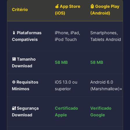
🍎 App Store
🤖 Google Play
Critério
(iOS)
(Android)
📱 Plataformas
iPhone, iPad,
Smartphones,
Compatíveis
iPod Touch
Tablets Android
💾 Tamanho
58 MB
58 MB
Download
⚙️ Requisitos
iOS 13.0 ou
Android 6.0
Mínimos
superior
(Marshmallow)+
🔐 Segurança
Certificado
Verificado
Download
Apple
Google