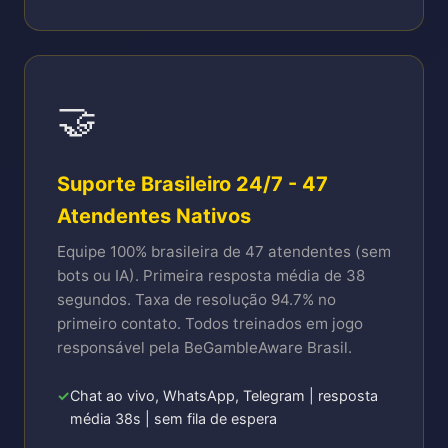
🤝
Suporte Brasileiro 24/7 - 47
Atendentes Nativos
Equipe 100% brasileira de 47 atendentes (sem
bots ou IA). Primeira resposta média de 38
segundos. Taxa de resolução 94.7% no
primeiro contato. Todos treinados em jogo
responsável pela BeGambleAware Brasil.
Chat ao vivo, WhatsApp, Telegram | resposta
média 38s | sem fila de espera