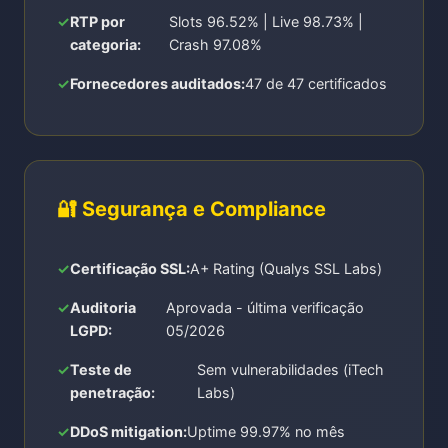
RTP por
Slots 96.52% | Live 98.73% |
categoria:
Crash 97.08%
Fornecedores auditados:
47 de 47 certificados
🔐 Segurança e Compliance
Certificação SSL:
A+ Rating (Qualys SSL Labs)
Auditoria
Aprovada - última verificação
LGPD:
05/2026
Teste de
Sem vulnerabilidades (iTech
penetração:
Labs)
DDoS mitigation:
Uptime 99.97% no mês