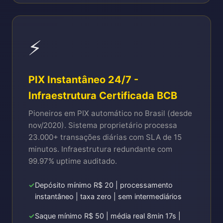
⚡
PIX Instantâneo 24/7 -
Infraestrutura Certificada BCB
Pioneiros em PIX automático no Brasil (desde
nov/2020). Sistema proprietário processa
23.000+ transações diárias com SLA de 15
minutos. Infraestrutura redundante com
99.97% uptime auditado.
Depósito mínimo R$ 20 | processamento
instantâneo | taxa zero | sem intermediários
Saque mínimo R$ 50 | média real 8min 17s |