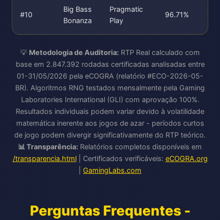
Big Bass
Pragmatic
#10
96.71%
96
Bonanza
Play
💡
Metodologia de Auditoria:
RTP Real calculado com
base em 2.847.392 rodadas certificadas analisadas entre
01-31/05/2026 pela eCOGRA (relatório #ECO-2026-05-
BR). Algoritmos RNG testados mensalmente pela Gaming
Laboratories International (GLI) com aprovação 100%.
Resultados individuais podem variar devido à volatilidade
matemática inerente aos jogos de azar - períodos curtos
de jogo podem divergir significativamente do RTP teórico.
📊 Transparência:
Relatórios completos disponíveis em
/transparencia.html
| Certificados verificáveis:
eCOGRA.org
|
GamingLabs.com
Perguntas Frequentes -