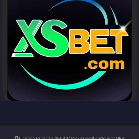
🔒
✓
Licença Curaçao #8048/JAZ
Certificado eCOGRA