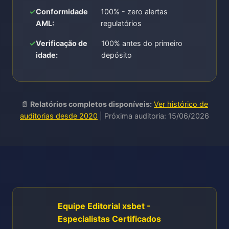
Conformidade
100% - zero alertas
AML:
regulatórios
Verificação de
100% antes do primeiro
idade:
depósito
📄
Relatórios completos disponíveis:
Ver histórico de
auditorias desde 2020
| Próxima auditoria: 15/06/2026
Equipe Editorial xsbet -
Especialistas Certificados