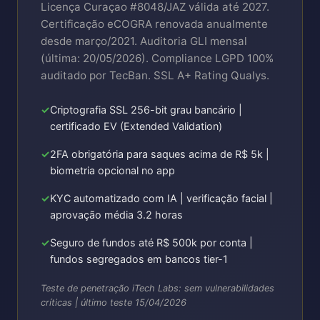
Licença Curaçao #8048/JAZ válida até 2027.
Certificação eCOGRA renovada anualmente
desde março/2021. Auditoria GLI mensal
(última: 20/05/2026). Compliance LGPD 100%
auditado por TecBan. SSL A+ Rating Qualys.
Criptografia SSL 256-bit grau bancário |
certificado EV (Extended Validation)
2FA obrigatória para saques acima de R$ 5k |
biometria opcional no app
KYC automatizado com IA | verificação facial |
aprovação média 3.2 horas
Seguro de fundos até R$ 500k por conta |
fundos segregados em bancos tier-1
Teste de penetração iTech Labs: sem vulnerabilidades
críticas | último teste 15/04/2026