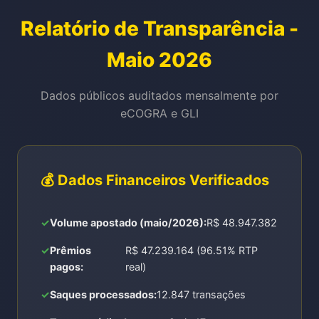
Relatório de Transparência -
Maio 2026
Dados públicos auditados mensalmente por
eCOGRA e GLI
💰 Dados Financeiros Verificados
Volume apostado (maio/2026):
R$ 48.947.382
Prêmios
R$ 47.239.164 (96.51% RTP
pagos:
real)
Saques processados:
12.847 transações