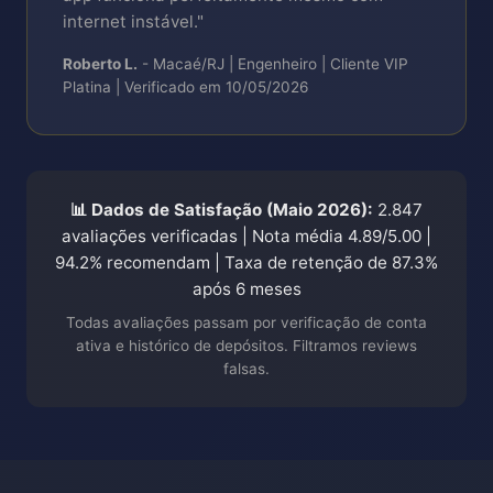
internet instável."
Roberto L.
- Macaé/RJ | Engenheiro | Cliente VIP
Platina | Verificado em 10/05/2026
📊 Dados de Satisfação (Maio 2026):
2.847
avaliações verificadas | Nota média 4.89/5.00 |
94.2% recomendam | Taxa de retenção de 87.3%
após 6 meses
Todas avaliações passam por verificação de conta
ativa e histórico de depósitos. Filtramos reviews
falsas.