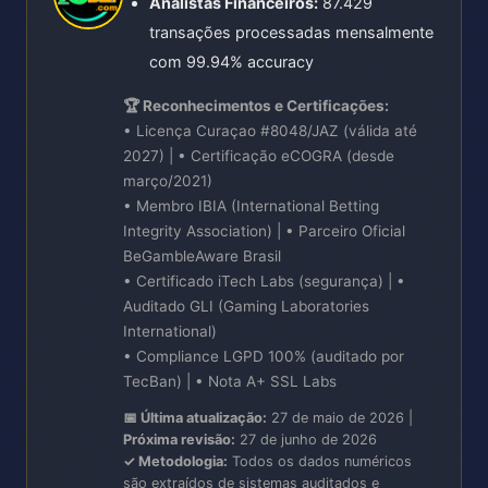
Analistas Financeiros:
87.429
transações processadas mensalmente
com 99.94% accuracy
🏆 Reconhecimentos e Certificações:
• Licença Curaçao #8048/JAZ (válida até
2027) | • Certificação eCOGRA (desde
março/2021)
• Membro IBIA (International Betting
Integrity Association) | • Parceiro Oficial
BeGambleAware Brasil
• Certificado iTech Labs (segurança) | •
Auditado GLI (Gaming Laboratories
International)
• Compliance LGPD 100% (auditado por
TecBan) | • Nota A+ SSL Labs
📅 Última atualização:
27 de maio de 2026 |
Próxima revisão:
27 de junho de 2026
✓ Metodologia:
Todos os dados numéricos
são extraídos de sistemas auditados e